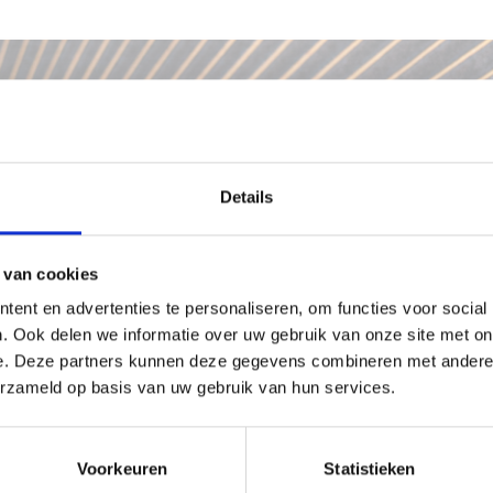
MENWERKEN? BEL, MAIL OF 
Telefoon:
06-24709748
Details
E-mail:
karin@plaatjeopjebord.nl
 van cookies
WAT IS JE NAAM?
ent en advertenties te personaliseren, om functies voor social
. Ook delen we informatie over uw gebruik van onze site met on
e. Deze partners kunnen deze gegevens combineren met andere i
erzameld op basis van uw gebruik van hun services.
...EN JE E-MAILADRES?
Voorkeuren
Statistieken