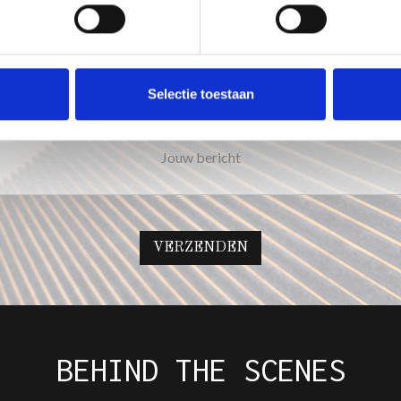
WAT IS JE TELEFOONNUMMER?
Selectie toestaan
WAT KAN IK VOOR JE DOEN?
BEHIND THE SCENES